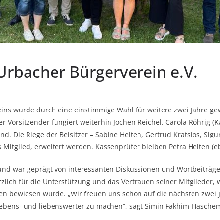
rbacher Bürgerverein e.V.
eins wurde durch eine einstimmige Wahl für weitere zwei Jahre g
er Vorsitzender fungiert weiterhin Jochen Reichel. Carola Röhrig (
d. Die Riege der Beisitzer – Sabine Helten, Gertrud Kratsios, Sig
s Mitglied, erweitert werden. Kassenprüfer bleiben Petra Helten (e
und war geprägt von interessanten Diskussionen und Wortbeiträge
erzlich für die Unterstützung und das Vertrauen seiner Mitglieder
 bewiesen wurde. „Wir freuen uns schon auf die nächsten zwei Ja
lebens- und liebenswerter zu machen“, sagt Simin Fakhim-Haschem