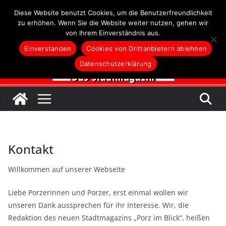
Zum
Diese Website benutzt Cookies, um die Benutzerfreundlichkeit
Inhalt
zu erhöhen. Wenn Sie die Website weiter nutzen, gehen wir
von Ihrem Einverständnis aus.
springen
Einverstanden
Cookies von Drittanbietern ablehnen
Datenschutzerklärung
Kontakt
Willkommen auf unserer Webseite
Liebe Porzerinnen und Porzer, erst einmal wollen wir
unseren Dank aussprechen für ihr Interesse. Wir, die
Redaktion des neuen Stadtmagazins „Porz im Blick“, heißen