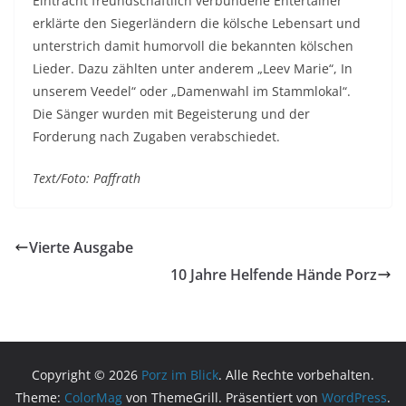
Eintracht freundschaftlich verbundene Entertainer
erklärte den Siegerländern die kölsche Lebensart und
unterstrich damit humorvoll die bekannten kölschen
Lieder. Dazu zählten unter anderem „Leev Marie“, In
unserem Veedel“ oder „Damenwahl im Stammlokal“.
Die Sänger wurden mit Begeisterung und der
Forderung nach Zugaben verabschiedet.
Text/Foto: Paffrath
Vierte Ausgabe
10 Jahre Helfende Hände Porz
Copyright © 2026
Porz im Blick
. Alle Rechte vorbehalten.
Theme:
ColorMag
von ThemeGrill. Präsentiert von
WordPress
.