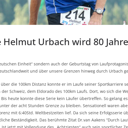
e Helmut Urbach wird 80 Jahr
 Deutschen Einheit“ sondern auch der Geburtstag von Laufprotagonis
deutschlandweit und über unsere Grenzen hinweg durch Urbach ge
 über die 100km Distanz konnte er im Laufe seiner Sportkarriere 
in der Schweiz, dem Eldorado des 100km Laufs. Dort, wo sich die W
is heute konnte diese Serie kein Läufer übertreffen. So gelang es 
 unter der acht Stunden Grenze zu bleiben. Sensationell waren abe
orenz mit 6:40Std. Weltbestzeiten lief. Da sich seine Erfolgsserie ü
liche Beständigkeit. Das berühmte Zitat Dr.van Aakens “Durch Lau
. Ist jetzt mit Vollendung des „Achtzigsten“ auch sein sportlicher Z