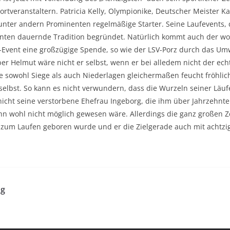
rtveranstaltern. Patricia Kelly, Olympionike, Deutscher Meister K
nter andern Prominenten regelmäßige Starter. Seine Laufevents, di
hnten dauernde Tradition begründet. Natürlich kommt auch der woh
f-Event eine großzügige Spende, so wie der LSV-Porz durch das U
ber Helmut wäre nicht er selbst, wenn er bei alledem nicht der ech
e sowohl Siege als auch Niederlagen gleichermaßen feucht fröhlic
n selbst. So kann es nicht verwundern, dass die Wurzeln seiner Läu
 nicht seine verstorbene Ehefrau Ingeborg, die ihm über Jahrzehnte
ahn wohl nicht möglich gewesen wäre. Allerdings die ganz großen 
 zum Laufen geboren wurde und er die Zielgerade auch mit achtzig 
ag